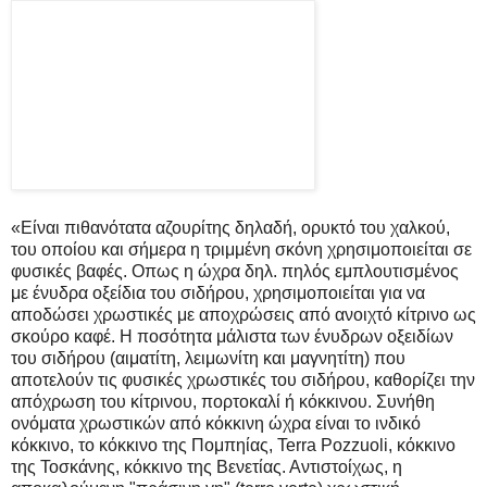
«Είναι πιθανότατα αζουρίτης δηλαδή, ορυκτό του χαλκού,
του οποίου και σήμερα η τριμμένη σκόνη χρησιμοποιείται σε
φυσικές βαφές. Οπως η ώχρα δηλ. πηλός εμπλουτισμένος
με ένυδρα οξείδια του σιδήρου, χρησιμοποιείται για να
αποδώσει χρωστικές με αποχρώσεις από ανοιχτό κίτρινο ως
σκούρο καφέ. Η ποσότητα μάλιστα των ένυδρων οξειδίων
του σιδήρου (αιματίτη, λειμωνίτη και μαγνητίτη) που
αποτελούν τις φυσικές χρωστικές του σιδήρου, καθορίζει την
απόχρωση του κίτρινου, πορτοκαλί ή κόκκινου. Συνήθη
ονόματα χρωστικών από κόκκινη ώχρα είναι το ινδικό
κόκκινο, το κόκκινο της Πομπηίας, Terra Pozzuoli, κόκκινο
της Τοσκάνης, κόκκινο της Βενετίας. Αντιστοίχως, η