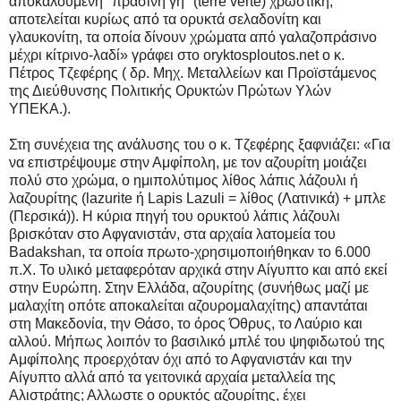
αποκαλούμενη "πράσινη γη" (terre verte) χρωστική,
αποτελείται κυρίως από τα ορυκτά σελαδονίτη και
γλαυκονίτη, τα οποία δίνουν χρώματα από γαλαζοπράσινο
μέχρι κίτρινο-λαδί» γράφει στο oryktosploutos.net ο κ.
Πέτρος Τζεφέρης ( δρ. Μηχ. Μεταλλείων και Προϊστάμενος
της Διεύθυνσης Πολιτικής Ορυκτών Πρώτων Υλών
ΥΠΕΚΑ.).
Στη συνέχεια της ανάλυσης του ο κ. Τζεφέρης ξαφνιάζει: «Για
να επιστρέψουμε στην Αμφίπολη, με τον αζουρίτη μοιάζει
πολύ στο χρώμα, ο ημιπολύτιμος λίθος λάπις λάζουλι ή
λαζουρίτης (lazurite ή Lapis Lazuli = λίθος (Λατινικά) + μπλε
(Περσικά)). Η κύρια πηγή του ορυκτού λάπις λάζουλι
βρισκόταν στο Αφγανιστάν, στα αρχαία λατομεία του
Badakshan, τα οποία πρωτο-χρησιμοποιήθηκαν το 6.000
π.Χ. Το υλικό μεταφερόταν αρχικά στην Αίγυπτο και από εκεί
στην Ευρώπη. Στην Ελλάδα, αζουρίτης (συνήθως μαζί με
μαλαχίτη οπότε αποκαλείται αζουρομαλαχίτης) απαντάται
στη Μακεδονία, την Θάσο, το όρος Όθρυς, το Λαύριο και
αλλού. Mήπως λοιπόν το βασιλικό μπλέ του ψηφιδωτού της
Αμφίπολης προερχόταν όχι από το Αφγανιστάν και την
Αίγυπτο αλλά από τα γειτονικά αρχαία μεταλλεία της
Αλιστράτης; Αλλωστε ο ορυκτός αζουρίτης, έχει