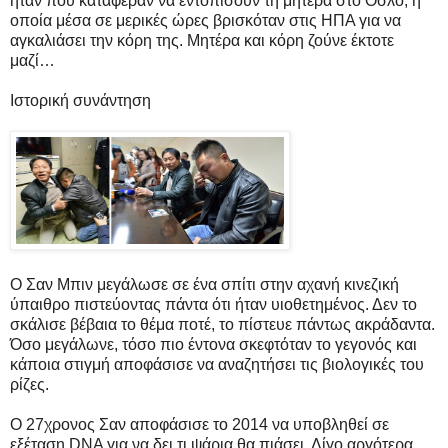
ήταν που κατάφεραν να εντοπίσουν τη μητέρα στο Όσλο, η
οποία μέσα σε μερικές ώρες βρισκόταν στις ΗΠΑ για να
αγκαλιάσει την κόρη της. Μητέρα και κόρη ζούνε έκτοτε
μαζί…
Ιστορική συνάντηση
Ο Σαν Μπιν μεγάλωσε σε ένα σπίτι στην αχανή κινεζική
ύπαιθρο πιστεύοντας πάντα ότι ήταν υιοθετημένος. Δεν το
σκάλισε βέβαια το θέμα ποτέ, το πίστευε πάντως ακράδαντα.
Όσο μεγάλωνε, τόσο πιο έντονα σκεφτόταν το γεγονός και
κάποια στιγμή αποφάσισε να αναζητήσει τις βιολογικές του
ρίζες.
Ο 27χρονος Σαν αποφάσισε το 2014 να υποβληθεί σε
εξέταση DNA για να δει τι ψάρια θα πιάσει. Λίγο αργότερα,