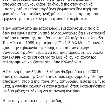
αποφάσισε να γκουκλάρει το όνομά της στον σχολικό
υπολογιστή. Με τόσο παράξενο βαφτιστικό δεν περίμενε
φυσικά να βρει πολλές αναζητήσεις, αν και η πρώτη που
εμφανίστηκε στην οθόνη της έφτανε και περίσσευε.
Ήταν λοιπόν από μια ιστοσελίδα με εξαφανισμένα παιδιά,
όταν και έμαθε η έφηβη από το Λος Άντζελες ότι είχε απαχθεί
από τον πατέρα της, που ζούσε στην Αλμπέρτα του Καναδά.
Τον Μάιο του 1989, η μητέρα της Όρεϊ, Ζιζέλ-Μαρί Γκουντρό,
έχασε την κηδεμονία της κόρης της από τον πρώην
σύντροφό της. Αντί βέβαια να του την παραδώσει ως όφειλε,
την έκλεψε και το έσκασε για το Μεξικό, αν και αργότερα
επέστρεψε και κρυβόταν στη νότια Καλιφόρνια.
Η Γκουντρό συνελήφθη τελικά τον Φεβρουάριο του 2004
όταν η δασκάλα της Όρεϊ, στην οποία είχε εξομολογηθεί την
απίστευτη ιστορία της, πήγε στην αστυνομία. Τέσσερις μήνες
μετά, η γυναίκα εκδόθηκε στον Καναδά, όπου καταδικάστηκε
σε δύο μήνες φυλάκιση για απαγωγή ανηλίκου…
Η περίεργη ιστορία της Γερμανίδας