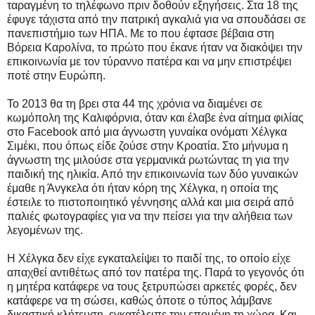
ταραγμένη το τηλέφωνο πριν δοθούν εξηγήσεις. Στα 18 της
έφυγε τάχιστα από την πατρική αγκαλιά για να σπουδάσει σε
πανεπιστήμιο των ΗΠΑ. Με το που έφτασε βέβαια στη
Βόρεια Καρολίνα, το πρώτο που έκανε ήταν να διακόψει την
επικοινωνία με τον τύραννο πατέρα και να μην επιστρέψει
ποτέ στην Ευρώπη.
Το 2013 θα τη βρει στα 44 της χρόνια να διαμένει σε
κωμόπολη της Καλιφόρνια, όταν και έλαβε ένα αίτημα φιλίας
στο Facebook από μια άγνωστη γυναίκα ονόματι Χέλγκα
Σιμέκι, που όπως είδε ζούσε στην Κροατία. Στο μήνυμα η
άγνωστη της μιλούσε στα γερμανικά ρωτώντας τη για την
παιδική της ηλικία. Από την επικοινωνία των δύο γυναικών
έμαθε η Άνγκελα ότι ήταν κόρη της Χέλγκα, η οποία της
έστειλε το πιστοποιητικό γέννησης αλλά και μια σειρά από
παλιές φωτογραφίες για να την πείσει για την αλήθεια των
λεγομένων της.
Η Χέλγκα δεν είχε εγκαταλείψει το παιδί της, το οποίο είχε
απαχθεί αντιθέτως από τον πατέρα της. Παρά το γεγονός ότι
η μητέρα κατάφερε να τους ξετρυπώσει αρκετές φορές, δεν
κατάφερε να τη σώσει, καθώς όποτε ο τύπος λάμβανε
δικαστική κλήτευση, εγκατέλειπε την επομένη τη χώρα. Και