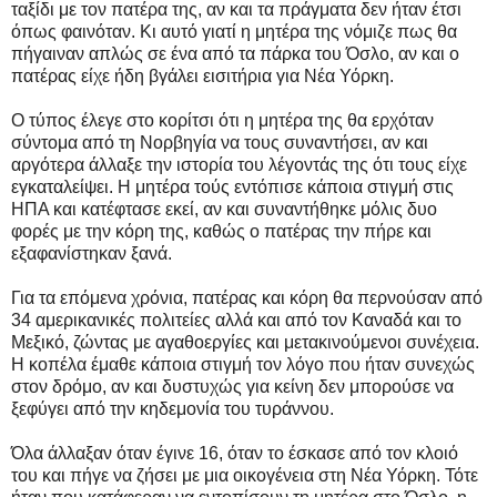
ταξίδι με τον πατέρα της, αν και τα πράγματα δεν ήταν έτσι
όπως φαινόταν. Κι αυτό γιατί η μητέρα της νόμιζε πως θα
πήγαιναν απλώς σε ένα από τα πάρκα του Όσλο, αν και ο
πατέρας είχε ήδη βγάλει εισιτήρια για Νέα Υόρκη.
Ο τύπος έλεγε στο κορίτσι ότι η μητέρα της θα ερχόταν
σύντομα από τη Νορβηγία να τους συναντήσει, αν και
αργότερα άλλαξε την ιστορία του λέγοντάς της ότι τους είχε
εγκαταλείψει. Η μητέρα τούς εντόπισε κάποια στιγμή στις
ΗΠΑ και κατέφτασε εκεί, αν και συναντήθηκε μόλις δυο
φορές με την κόρη της, καθώς ο πατέρας την πήρε και
εξαφανίστηκαν ξανά.
Για τα επόμενα χρόνια, πατέρας και κόρη θα περνούσαν από
34 αμερικανικές πολιτείες αλλά και από τον Καναδά και το
Μεξικό, ζώντας με αγαθοεργίες και μετακινούμενοι συνέχεια.
Η κοπέλα έμαθε κάποια στιγμή τον λόγο που ήταν συνεχώς
στον δρόμο, αν και δυστυχώς για κείνη δεν μπορούσε να
ξεφύγει από την κηδεμονία του τυράννου.
Όλα άλλαξαν όταν έγινε 16, όταν το έσκασε από τον κλοιό
του και πήγε να ζήσει με μια οικογένεια στη Νέα Υόρκη. Τότε