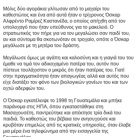
Μόλις δύο αγοράκια γλίτωσαν από το μαχαίρι του
καθεστώτος και ένα από αυτά ήταν ο τρίχρονος Όσκαρ
Αλφρέντο Ραμίρεζ Καστανέδα, ο οποίος απήχθη από τον
υπολοχαγό που ήταν υπεύθυνος για το μακελειό. Ο
στρατιωτικός τον πήρε για να τον μεγαλώσει σαν παιδί του,
αν και σύντομα θα σκοτωνόταν σε τροχαίο, οπότε ο Όσκαρ
μεγάλωσε με τη μητέρα του δράστη.
Μεγάλωσε όμως με αγάπη και καλοσύνη και η γιαγιά του του
έμαθε να τιμά τον αδικοχαμένο πατέρα του, αυτόν που
πίστευε τουλάχιστον ο μικρός ότι ήταν πατέρας του. Γιατί
στην πραγματικότητα ήταν απαγωγέας αλλά και αυτός που
είχε διατάξει τον φόνο των βιολογικών γονέων του και των
οχτώ αδερφών του.
Ο Όσκαρ εγκατέλειψε το 1998 τη Γουατεμάλα και μπήκε
παράνομα στις ΗΠΑ, όπου εγκαταστάθηκε στη
Μασαχουσέτη, παντρεύτηκε και απέκτησε τρία δικά του
παιδιά. Το καθεστώς του βέβαια τον ανησυχούσε και
κρυβόταν επιμελώς από τις κρατικές υπηρεσίες, όταν έλαβε
μια μέρα ένα τηλεφώνημα από την εισαγγελία της