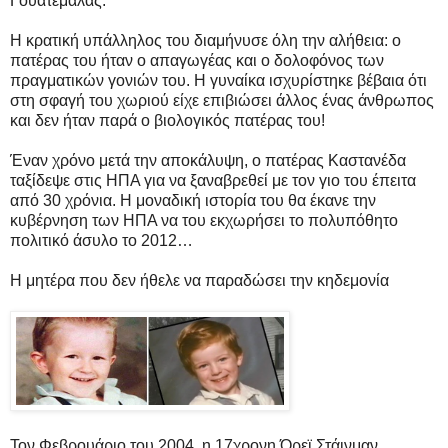
Γουατεμάλας.
Η κρατική υπάλληλος του διαμήνυσε όλη την αλήθεια: ο
πατέρας του ήταν ο απαγωγέας και ο δολοφόνος των
πραγματικών γονιών του. Η γυναίκα ισχυρίστηκε βέβαια ότι
στη σφαγή του χωριού είχε επιβιώσει άλλος ένας άνθρωπος
και δεν ήταν παρά ο βιολογικός πατέρας του!
Έναν χρόνο μετά την αποκάλυψη, ο πατέρας Καστανέδα
ταξίδεψε στις ΗΠΑ για να ξαναβρεθεί με τον γιο του έπειτα
από 30 χρόνια. Η μοναδική ιστορία του θα έκανε την
κυβέρνηση των ΗΠΑ να του εκχωρήσει το πολυπόθητο
πολιτικό άσυλο το 2012…
Η μητέρα που δεν ήθελε να παραδώσει την κηδεμονία
Τον Φεβρουάριο του 2004, η 17χρονη Όρεϊ Στάινμαν