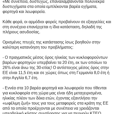
«Με συνέπεια, δυστυχώς, επαναλαμβάνονται πολύνεκρα
δυστυχήματα στα οποία εμπλέκονται βαρέα οχήματα,
φορτηγά και λεωφορεία.
Κάθε φορά, οι αρμόδιοι φορείς προβαίνουν σε εξαγγελίες και
στη συνέχεια επανέρχεται η ίδια κατάσταση, δηλαδή της
πλήρους ασυδοσίας.
Ορισμένες πτυχές της κατάστασης ίσως βοηθούν στην
καλύτερη κατανόηση του προβλήματος:
- Ο πραγματικός μέσος όρος ηλικίας των κυκλοφορούντων
βαρέων φορτηγών υπερβαίνει τα 20 έτη, εκ των οποίων το
26% είναι άνω της 30-ετίας! Ο αντίστοιχος μέσος όρος στην
ΕΕ είναι 11,5 έτη και σε χώρες όπως στη Γερμανία 8,0 έτη ή
στην Αγγλία 6,7 έτη.
- Εννέα στα 10 βαρέα φορτηγά και λεωφορεία που τίθενται
για κυκλοφορία στη χώρα μας είναι ήδη μεταχειρισμένα,
ηλικίας πλέον των δέκα ετών, έχοντας εξαντλήσει την
«ωφέλιμη ζωή» τους για τους μεταφορείς στα κράτη της ΕΕ
από τα οποία προέρχονται με συνέπεια να χρειάζονται
υπερβολικό κόστος συντήρησης για να περνούν ΚΤΕΟ.