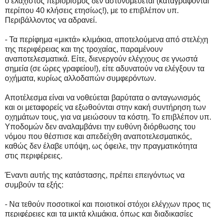
ο ελάχιστος περιορισμός δεν αστυνομεύεται (καταγράφονται
περίπου 40 κλήσεις ετησίως!), με το επιβλέπον υπ.
Περιβάλλοντος να αδρανεί.
- Τα περίφημα «μικτά» κλιμάκια, αποτελούμενα από στελέχη
της περιφέρειας και της τροχαίας, παραμένουν
αναποτελεσματικά. Είτε, διενεργούν ελέγχους σε γνωστά
σημεία (σε ώρες γραφείου!), είτε αδυνατούν να ελέγξουν τα
οχήματα, κυρίως αλλοδαπών συμφερόντων.
Αποτέλεσμα είναι να νοθεύεται βαρύτατα ο ανταγωνισμός
και οι μεταφορείς να εξωθούνται στην κακή συντήρηση των
οχημάτων τους, για να μειώσουν τα κόστη. Το επιβλέπον υπ.
Υποδομών δεν αναλαμβάνει την ευθύνη διόρθωσης του
νόμου που θέσπισε και απεδείχθη αναποτελεσματικός,
καθώς δεν έλαβε υπόψη, ως όφειλε, την πραγματικότητα
στις περιφέρειες.
Έναντι αυτής της κατάστασης, πρέπει επειγόντως να
συμβούν τα εξής:
- Να τεθούν ποσοτικοί και ποιοτικοί στόχοι ελέγχων προς τις
περιφέρειες και τα μικτά κλιμάκια, όπως και διαδικασίες