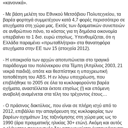
«κανονικά».
- Με βάση μελέτη του Εθνικού Μετσόβιου Πολυτεχνείου, τα
βαρέα φορτηγά συμμετέχουν κατά 4,7 φορές περισσότερο σε
ατυχήματα στη χώρα μας. Εκτός των δραματικών συνεπειών
σε ανθρώπινο πόνο, το κόστος για τη δημόσια οικονομία
υπερβαίνει το 1 δισ. ευρώ ετησίως. Υπενθυμίζεται, ότι η
Ελλάδα παραμένει «πρωταθλήτρια» στα θανατηφόρα
ατυχήματα στην ΕΕ των 15 (στοιχεία 2012).
- Η υποκρισία των αρχών αποτυπώνεται στο τραγικό
παράδειγμα του πολύνεκρου στα Τέμπη (Απρίλιος 2003, 21
νεκρά παιδιά), οπότε και θεσπίστηκε η υποχρεωτική
τοποθέτηση του ABS. Η εν λόγω υποχρέωση, που
επιβλήθηκε το 2005 σε όλα τα κυκλοφορούντα βαρέα
οχήματα, αναστέλλεται έκτοτε ετησίως (!) και επόμενη
αναβολή αναμένεται στα τέλη του τρέχοντος έτους…
- Ο πράσινος δακτύλιος, που είναι σε πλήρη ισχύ από το
2012, επιβάλλει την απαγόρευση της κυκλοφορίας των
βαρέων οχημάτων 1ης ταξινόμησης στη χώρα μας ως το
1990 (άρα πραγματικής ηλικίας 30+ ετών). Ακόμη και αυτός